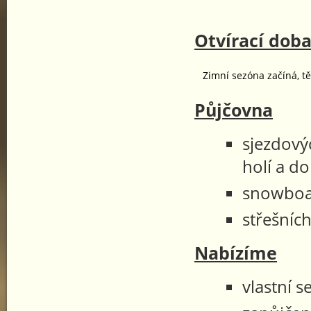
Otvírací doba
Zimní sezóna začíná, t
Půjčovna
sjezdovýc
holí a d
snowboa
střešníc
Nabízíme
vlastní s