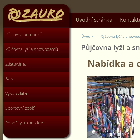
Úvodní stránka
Kontakt
Půjčovna autoboxů
Úvod »
Půjčovna lyží a snowbo
Půjčovna lyží a 
Půjčovna lyží a snowboardů
Nabídka a 
Zástavárna
Bazar
Výkup zlata
Sportovní zboží
Pobočky a kontakty