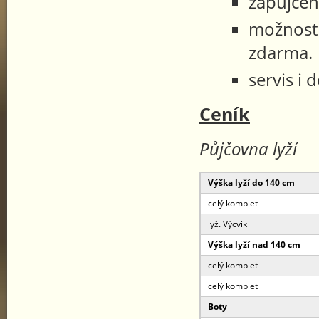
zapůjčen
možnost 
zdarma.
servis i 
Ceník
Půjčovna lyží
Výška lyží do 140 cm
celý komplet
lyž. Výcvik
Výška lyží nad 140 cm
celý komplet
celý komplet
Boty