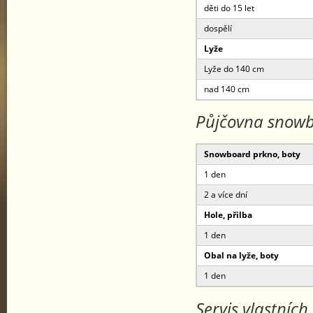
děti do 15 let
dospělí
Lyže
Lyže do 140 cm
nad 140 cm
Půjčovna snow
Snowboard prkno, boty
1 den
2 a více dní
Hole, přilba
1 den
Obal na lyže, boty
1 den
Servis vlastních